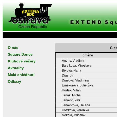
O nás
Čle
Square Dance
Jméno
Andris, Vladimír
Klubové večery
Barvíková, Miroslava
Aktuality
Bělová, Hana
Malá ohlédnutí
Dias, Jiří
Diasová, Vladimíra
Odkazy
Ernekorová, Julie Živa
Hudák, Milan
Janák, Michal
Janovič, Petr
Janovičová, Helena
Kostková, Veronika
Nekola, Miloslav