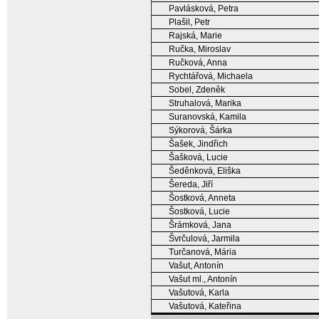
Pavlásková, Petra
Plašil, Petr
Rajská, Marie
Ručka, Miroslav
Ručková, Anna
Rychtářová, Michaela
Sobel, Zdeněk
Struhalová, Marika
Suranovská, Kamila
Sýkorová, Šárka
Šašek, Jindřich
Šašková, Lucie
Šeděnková, Eliška
Šereda, Jiří
Šostková, Anneta
Šostková, Lucie
Šrámková, Jana
Švrčulová, Jarmila
Turčanová, Mária
Vašut, Antonín
Vašut ml., Antonín
Vašutová, Karla
Vašutová, Kateřina